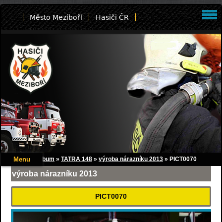
Město Meziboří
Hasiči ČR
Menu
Úvod
»
Fotoalbum
»
TATRA 148
»
výroba nárazníku 2013
»
PICT0070
výroba nárazníku 2013
PICT0070