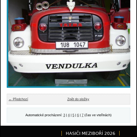
← Předchozí
Zpět do složky
Automatické procházení:
3
|
4
|
5
|
6
|
7
(čas ve vteřinách)
HASIČI MEZIBOŘÍ 2026