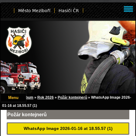
Město Meziboří
Hasiči ČR
Menu
Úvod
»
Fotoalbum
»
Rok 2026
»
Požár kontejnerů
»
WhatsApp Image 2026-
01-16 at 18.55.57 (1)
Požár kontejnerů
WhatsApp Image 2026-01-16 at 18.55.57 (1)