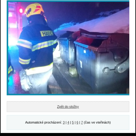
Zpět do složky
Automatické procházení:
3
|
4
|
5
|
6
|
7
(čas ve vteřinách)